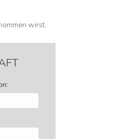
genommen wirst.
AFT
on: