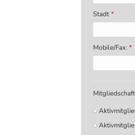
Stadt
*
Mobile/Fax:
*
Mitgliedschaft
Aktivmitglie
Aktivmitglie