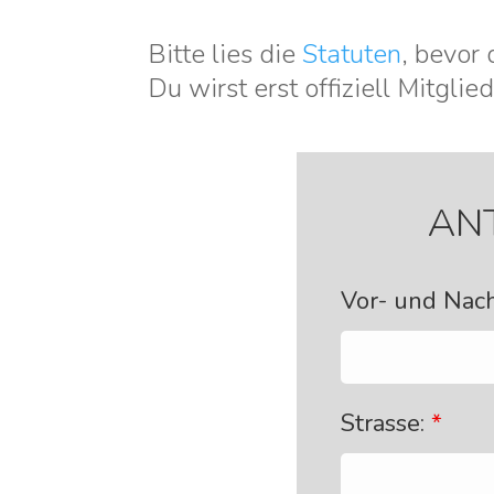
Bitte lies die
Statuten
, bevor 
Du wirst erst offiziell Mitgl
AN
Vor- und Na
Strasse:
*