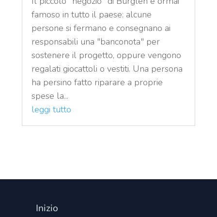
Il piccolo "negozio" di Bürglen è ormai
famoso in tutto il paese: alcune
persone si fermano e consegnano ai
responsabili una "banconota" per
sostenere il progetto, oppure vengono
regalati giocattoli o vestiti. Una persona
ha persino fatto riparare a proprie
spese la...
leggi tutto
Inizio